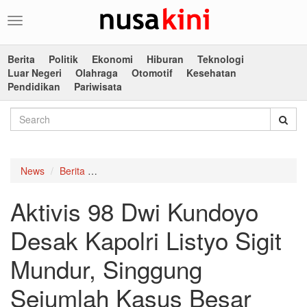
Toggle
navigation
Berita
Politik
Ekonomi
Hiburan
Teknologi
Luar Negeri
Olahraga
Otomotif
Kesehatan
Pendidikan
Pariwisata
News
Berita
Aktivis 98 Dwi Kundoyo Desak Kapolri Listyo S
Aktivis 98 Dwi Kundoyo
Desak Kapolri Listyo Sigit
Mundur, Singgung
Sejumlah Kasus Besar