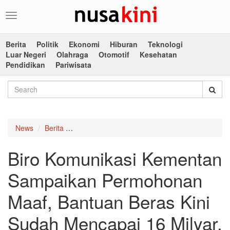
Toggle
navigation
Berita
Politik
Ekonomi
Hiburan
Teknologi
Luar Negeri
Olahraga
Otomotif
Kesehatan
Pendidikan
Pariwisata
News
Berita
Biro Komunikasi Kementan Sampaikan Permohon
Biro Komunikasi Kementan
Sampaikan Permohonan
Maaf, Bantuan Beras Kini
Sudah Mencapai 16 Milyar,