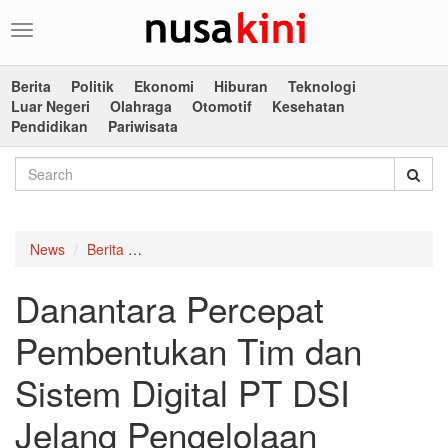
Toggle
navigation
Berita
Politik
Ekonomi
Hiburan
Teknologi
Luar Negeri
Olahraga
Otomotif
Kesehatan
Pendidikan
Pariwisata
News
Berita
Danantara Percepat Pembentukan Tim dan Sist
Danantara Percepat
Pembentukan Tim dan
Sistem Digital PT DSI
Jelang Pengelolaan