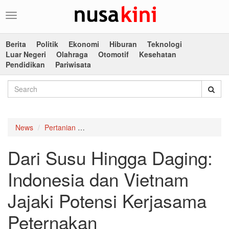
Toggle
navigation
Berita
Politik
Ekonomi
Hiburan
Teknologi
Luar Negeri
Olahraga
Otomotif
Kesehatan
Pendidikan
Pariwisata
News
Pertanian
Dari Susu Hingga Daging: Indonesia dan Vi
Dari Susu Hingga Daging:
Indonesia dan Vietnam
Jajaki Potensi Kerjasama
Peternakan