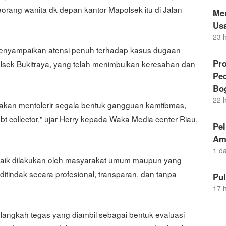
orang wanita dk depan kantor Mapolsek itu di Jalan
Me
Us
23 
 menyampaikan atensi penuh terhadap kasus dugaan
Pro
lsek Bukitraya, yang telah menimbulkan keresahan dan
Pe
Bo
22 
akan mentolerir segala bentuk gangguan kamtibmas,
 collector," ujar Herry kepada Waka Media center Riau,
Pel
Am
1 d
 baik dilakukan oleh masyarakat umum maupun yang
n ditindak secara profesional, transparan, dan tanpa
Pu
17 
 langkah tegas yang diambil sebagai bentuk evaluasi