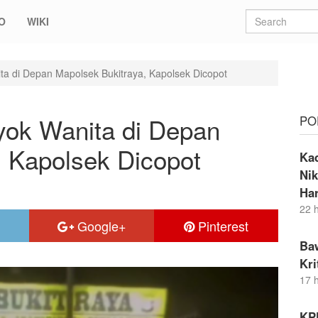
O
WIKI
ta di Depan Mapolsek Bukitraya, Kapolsek Dicopot
yok Wanita di Depan
PO
, Kapolsek Dicopot
Ka
Nik
Ha
22 
Google+
Pinterest
Ba
Kr
17 
KP