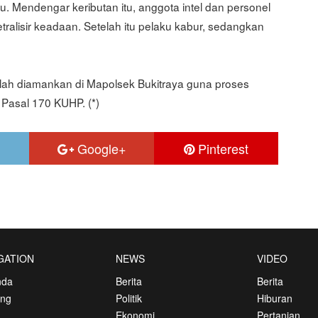
u. Mendengar keributan itu, anggota intel dan personel
etralisir keadaan. Setelah itu pelaku kabur, sedangkan
telah diamankan di Mapolsek Bukitraya guna proses
Pasal 170 KUHP. (*)
Google+
Pinterest
GATION
NEWS
VIDEO
nda
Berita
Berita
ang
Politik
Hiburan
Ekonomi
Pertanian