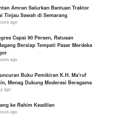
ntan Amran Salurkan Bantuan Traktor
ai Tinjau Sawah di Semarang
hours ago
gres Capai 90 Persen, Ratusan
dagang Bersiap Tempati Pasar Merdeka
gor
hours ago
uncuran Buku Pemikiran K.H. Ma'ruf
in, Menag Dukung Moderasi Beragama
ay ago
lang ke Rahim Keadilan
hours ago