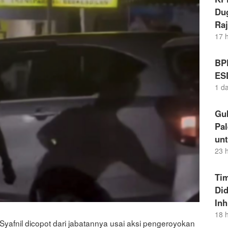
Dug
Raj
17 
BP
ES
1 d
Gu
Pal
un
23 
Ti
Di
Inh
18 
Syafnil dicopot dari jabatannya usai aksi pengeroyokan