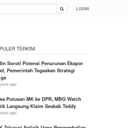
LOGIN
PULER TERKINI
din Soroti Potensi Penurunan Ekspor
el, Pemerintah Tegaskan Strategi
rga
hours ago
wa Putusan MK ke DPR, MBG Watch
itik Langsung Klaim Seskab Teddy
hours ago
K Telusuri Selisih Uang Pengembalian