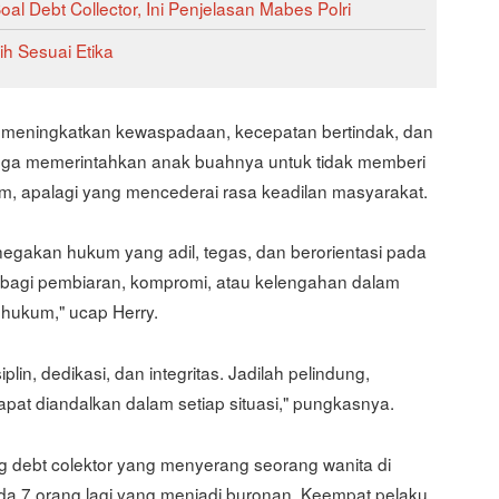
al Debt Collector, Ini Penjelasan Mabes Polri
ih Sesuai Etika
ar meningkatkan kewaspadaan, kecepatan bertindak, dan
juga memerintahkan anak buahnya untuk tidak memberi
m, apalagi yang mencederai rasa keadilan masyarakat.
gakan hukum yang adil, tegas, dan berorientasi pada
 bagi pembiaran, kompromi, atau kelengahan dalam
hukum," ucap Herry.
iplin, dedikasi, dan integritas. Jadilah pelindung,
at diandalkan dalam setiap situasi," pungkasnya.
 debt colektor yang menyerang seorang wanita di
a 7 orang lagi yang menjadi buronan. Keempat pelaku