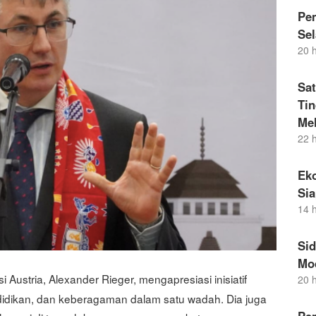
Pem
Sel
20 
Sat
Ti
Me
22 
Eko
Si
14 
Si
Mo
i Austria, Alexander Rieger, mengapresiasi inisiatif
20 
idikan, dan keberagaman dalam satu wadah. Dia juga