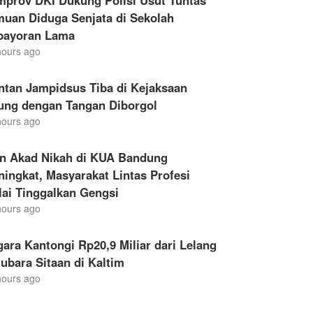
mprov DKI Dukung Polisi Usut Tuntas
muan Diduga Senjata di Sekolah
bayoran Lama
hours ago
ntan Jampidsus Tiba di Kejaksaan
ung dengan Tangan Diborgol
hours ago
en Akad Nikah di KUA Bandung
ingkat, Masyarakat Lintas Profesi
ai Tinggalkan Gengsi
hours ago
ara Kantongi Rp20,9 Miliar dari Lelang
ubara Sitaan di Kaltim
hours ago