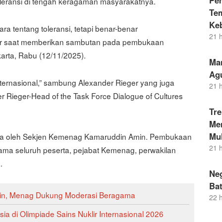
Pe
toleransi di tengah keragaman masyarakatnya.
Te
Ke
ra tentang toleransi, tetapi benar-benar
21 
ger saat memberikan sambutan pada pembukaan
karta, Rabu (12/11/2025).
Ma
Ag
internasional,” sambung Alexander Rieger yang juga
21 
r Rieger-Head of the Task Force Dialogue of Cultures
Tr
Men
Mul
ibuka oleh Sekjen Kemenag Kamaruddin Amin. Pembukaan
21 
rsama seluruh peserta, pejabat Kemenag, perwakilan
.
Neg
Bat
Amin, Menag Dukung Moderasi Beragama
22 
sia di Olimpiade Sains Nuklir Internasional 2026