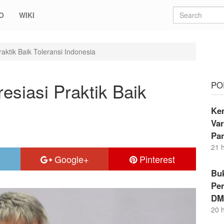
O
WIKI
raktik Baik Toleransi Indonesia
esiasi Praktik Baik
PO
Kem
Va
Pa
21 
Google+
Pinterest
Buk
Per
DM
20 