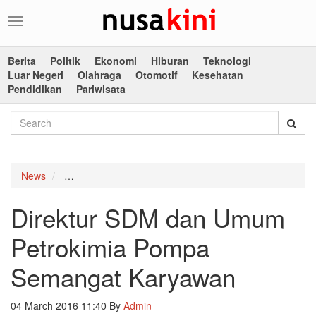
Toggle
navigation
Berita
Politik
Ekonomi
Hiburan
Teknologi
Luar Negeri
Olahraga
Otomotif
Kesehatan
Pendidikan
Pariwisata
News
Direktur SDM dan Umum Petrokimia Pompa Semang
Direktur SDM dan Umum
Petrokimia Pompa
Semangat Karyawan
04 March 2016 11:40
By
Admin