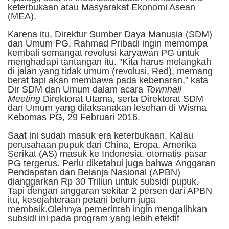
keterbukaan atau Masyarakat Ekonomi Asean
(MEA).
Karena itu, Direktur Sumber Daya Manusia (SDM)
dan Umum PG, Rahmad Pribadi ingin memompa
kembali semangat revolusi karyawan PG untuk
menghadapi tantangan itu. "Kita harus melangkah
di jalan yang tidak umum (revolusi, Red), memang
berat tapi akan membawa pada kebenaran," kata
Dir SDM dan Umum dalam acara
Townhall
Meeting
Direktorat Utama, serta Direktorat SDM
dan Umum yang dilaksanakan lesehan di Wisma
Kebomas PG, 29 Februari 2016.
Saat ini sudah masuk era keterbukaan. Kalau
perusahaan pupuk dari China, Eropa, Amerika
Serikat (AS) masuk ke Indonesia, otomatis pasar
PG tergerus. Perlu diketahui juga bahwa Anggaran
Pendapatan dan Belanja Nasional (APBN)
dianggarkan Rp 30 Triliun untuk subsidi pupuk.
Tapi dengan anggaran sekitar 2 persen dari APBN
itu, kesejahteraan petani belum juga
membaik.Olehnya pemerintah ingin mengalihkan
subsidi ini pada program yang lebih efektif