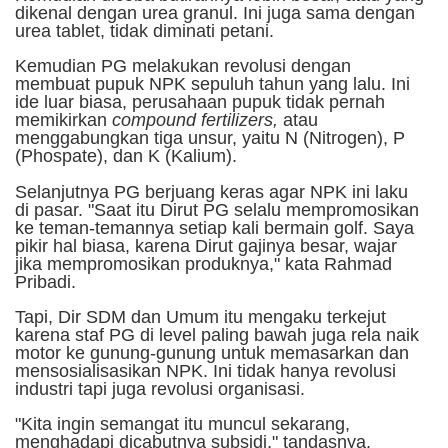
dikenal dengan urea granul. Ini juga sama dengan
urea tablet, tidak diminati petani.
Kemudian PG melakukan revolusi dengan
membuat pupuk NPK sepuluh tahun yang lalu. Ini
ide luar biasa, perusahaan pupuk tidak pernah
memikirkan
compound fertilizers,
atau
menggabungkan tiga unsur, yaitu N (Nitrogen), P
(Phospate), dan K (Kalium).
Selanjutnya PG berjuang keras agar NPK ini laku
di pasar. "Saat itu Dirut PG selalu mempromosikan
ke teman-temannya setiap kali bermain golf. Saya
pikir hal biasa, karena Dirut gajinya besar, wajar
jika mempromosikan produknya," kata Rahmad
Pribadi.
Tapi, Dir SDM dan Umum itu mengaku terkejut
karena staf PG di level paling bawah juga rela naik
motor ke gunung-gunung untuk memasarkan dan
mensosialisasikan NPK. Ini tidak hanya revolusi
industri tapi juga revolusi organisasi.
"Kita ingin semangat itu muncul sekarang,
menghadapi dicabutnya subsidi," tandasnya.