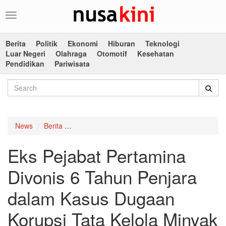
Toggle
navigation
Berita
Politik
Ekonomi
Hiburan
Teknologi
Luar Negeri
Olahraga
Otomotif
Kesehatan
Pendidikan
Pariwisata
News
Berita
Eks Pejabat Pertamina Divonis 6 Tahun Penjar
Eks Pejabat Pertamina
Divonis 6 Tahun Penjara
dalam Kasus Dugaan
Korupsi Tata Kelola Minyak