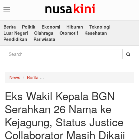
Toggle
navigation
Berita
Politik
Ekonomi
Hiburan
Teknologi
Luar Negeri
Olahraga
Otomotif
Kesehatan
Pendidikan
Pariwisata
News
Berita
Eks Wakil Kepala BGN Serahkan 26 Nama ke Keja
Eks Wakil Kepala BGN
Serahkan 26 Nama ke
Kejagung, Status Justice
Collaborator Masih Dikaji