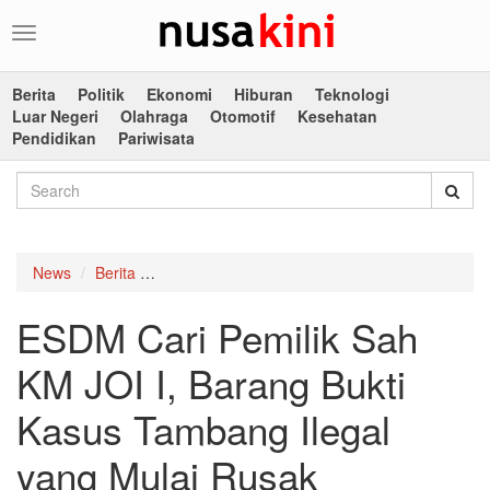
Toggle
navigation
Berita
Politik
Ekonomi
Hiburan
Teknologi
Luar Negeri
Olahraga
Otomotif
Kesehatan
Pendidikan
Pariwisata
News
Berita
ESDM Cari Pemilik Sah KM JOI I, Barang Bukti
ESDM Cari Pemilik Sah
KM JOI I, Barang Bukti
Kasus Tambang Ilegal
yang Mulai Rusak