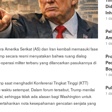
Ti
Di
Inh
1 d
Pel
Am
1 d
a Amerika Serikat (AS) dan Iran kembali memasuki fase
rump secara resmi menyatakan bahwa ruang dialog
Pro
Pe
-operasi militer terbaru yang dilancarkan pasukannya di
Bo
1 d
p saat menghadiri Konferensi Tingkat Tinggi (KTT)
Pu
) waktu setempat. Dalam forum tersebut, Trump menilai
1 d
nal, sehingga tidak ada alasan bagi Washington untuk
ertahankan nota kesepahaman gencatan senjata yang