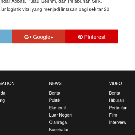
 Bandar Abbas, Pulau Qeshm, dan Pelabuhan Sirik.
 logistik vital yang menjadi lintasan bagi sekitar 20
Google+
Pinterest
GATION
NEWS
VIDEO
nda
Berita
Berita
ang
Politik
Hiburan
Ekonomi
Pertanian
Luar Negeri
Film
Olahraga
Interview
Kesehatan