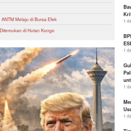
Ba
Kr
m ANTM Melaju di Bursa Efek
1 d
 Ditemukan di Hutan Kongo
BP
ES
1 d
Gu
Pal
un
1 d
Me
Us
1 d