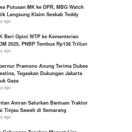
wa Putusan MK ke DPR, MBG Watch
itik Langsung Klaim Seskab Teddy
ay ago
K Beri Opini WTP ke Kementerian
DM 2025, PNBP Tembus Rp138 Triliun
ay ago
bernur Pramono Anung Terima Dubes
estina, Tegaskan Dukungan Jakarta
tuk Gaza
ay ago
ntan Amran Salurkan Bantuan Traktor
ai Tinjau Sawah di Semarang
ay ago