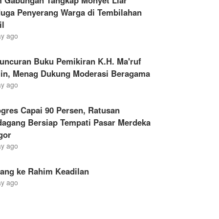
m Gabungan Tangkap Monyet Liar
duga Penyerang Warga di Tembilahan
il
ay ago
uncuran Buku Pemikiran K.H. Ma'ruf
in, Menag Dukung Moderasi Beragama
ay ago
gres Capai 90 Persen, Ratusan
dagang Bersiap Tempati Pasar Merdeka
gor
ay ago
lang ke Rahim Keadilan
ay ago