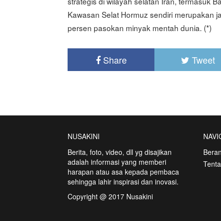
strategis di wilayah selatan Iran, termasuk
Kawasan Selat Hormuz sendiri merupakan jalur
persen pasokan minyak mentah dunia. (*)
Share
Tweet
NUSAKINI
NAVI
Berita, foto, video, dll yg disajikan
Bera
adalah informasi yang memberi
Tent
harapan atau asa kepada pembaca
sehingga lahir inspirasi dan inovasi.
Copyright @ 2017 Nusakini