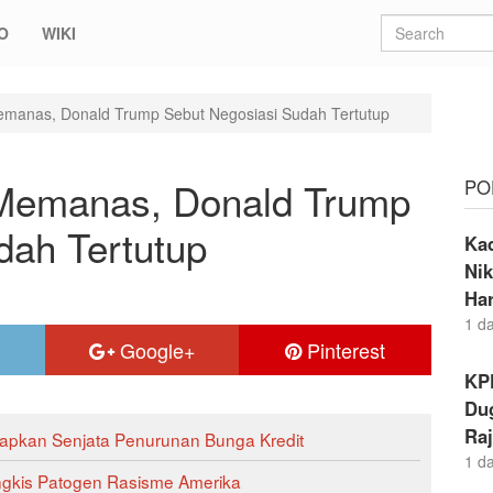
O
WIKI
manas, Donald Trump Sebut Negosiasi Sudah Tertutup
Memanas, Donald Trump
PO
dah Tertutup
Ka
Nik
Ha
1 d
Google+
Pinterest
KP
Dug
Raj
iapkan Senjata Penurunan Bunga Kredit
1 d
gkis Patogen Rasisme Amerika