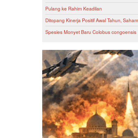
Pulang ke Rahim Keadilan
Ditopang Kinerja Positif Awal Tahun, Saha
Spesies Monyet Baru Colobus congoensis