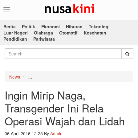
Toggle
navigation
Berita
Politik
Ekonomi
Hiburan
Teknologi
Luar Negeri
Olahraga
Otomotif
Kesehatan
Pendidikan
Pariwisata
News
Ingin Mirip Naga, Transgender Ini Rela Operasi Waja
Ingin Mirip Naga,
Transgender Ini Rela
Operasi Wajah dan Lidah
06 April 2016 12:25
By
Admin