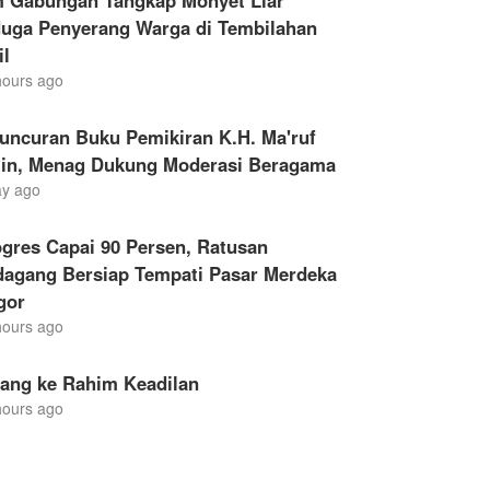
m Gabungan Tangkap Monyet Liar
duga Penyerang Warga di Tembilahan
il
hours ago
uncuran Buku Pemikiran K.H. Ma'ruf
in, Menag Dukung Moderasi Beragama
ay ago
gres Capai 90 Persen, Ratusan
dagang Bersiap Tempati Pasar Merdeka
gor
hours ago
lang ke Rahim Keadilan
hours ago