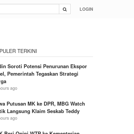
LOGIN
spora
PULER TERKINI
din Soroti Potensi Penurunan Ekspor
el, Pemerintah Tegaskan Strategi
rga
hours ago
wa Putusan MK ke DPR, MBG Watch
itik Langsung Klaim Seskab Teddy
hours ago
K Beri Opini WTP ke Kementerian