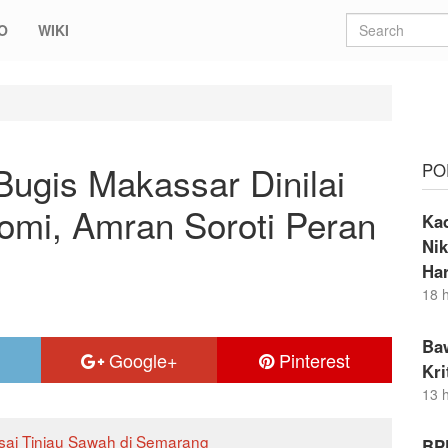
O
WIKI
gis Makassar Dinilai Jadi Kekuatan Ekonomi, Amran Soroti Peran Dia
Bugis Makassar Dinilai
PO
omi, Amran Soroti Peran
Ka
Nik
Ha
18 
Ba
Google+
Pinterest
Kr
13 
sai Tinjau Sawah di Semarang
BP