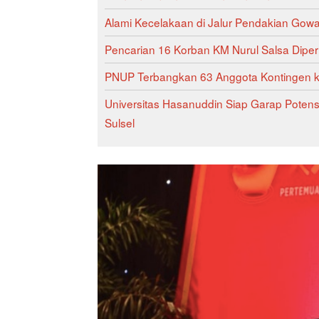
Alami Kecelakaan di Jalur Pendakian Gowa
Pencarian 16 Korban KM Nurul Salsa Diper
PNUP Terbangkan 63 Anggota Kontingen 
Universitas Hasanuddin Siap Garap Poten
Sulsel