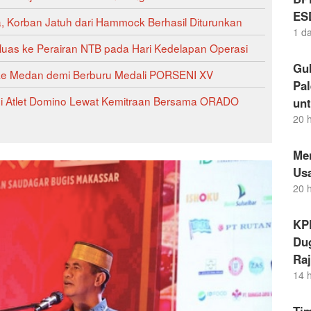
ES
, Korban Jatuh dari Hammock Berhasil Diturunkan
1 d
luas ke Perairan NTB pada Hari Kedelapan Operasi
Gu
ke Medan demi Berburu Medali PORSENI XV
Pal
si Atlet Domino Lewat Kemitraan Bersama ORADO
un
20 
Me
Us
20 
KP
Dug
Raj
14 