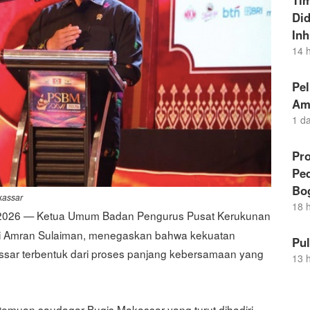
Ti
Di
Inh
14 
Pel
Am
1 d
Pro
Pe
Bo
kassar
18 
 2026 — Ketua Umum Badan Pengurus Pusat Kerukunan
di Amran Sulaiman, menegaskan bahwa kekuatan
Pu
ssar terbentuk dari proses panjang kebersamaan yang
13 
temuan saudagar Bugis Makassar yang turut dihadiri