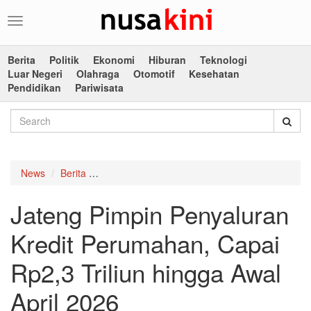
Toggle
navigation
Berita
Politik
Ekonomi
Hiburan
Teknologi
Luar Negeri
Olahraga
Otomotif
Kesehatan
Pendidikan
Pariwisata
News
Berita
Jateng Pimpin Penyaluran Kredit Perumahan, Ca
Jateng Pimpin Penyaluran
Kredit Perumahan, Capai
Rp2,3 Triliun hingga Awal
April 2026