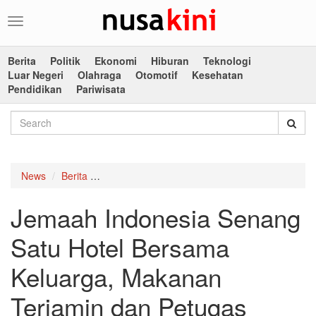
Toggle
navigation
Berita
Politik
Ekonomi
Hiburan
Teknologi
Luar Negeri
Olahraga
Otomotif
Kesehatan
Pendidikan
Pariwisata
News
Berita
Jemaah Indonesia Senang Satu Hotel Bersama 
Jemaah Indonesia Senang
Satu Hotel Bersama
Keluarga, Makanan
Terjamin dan Petugas