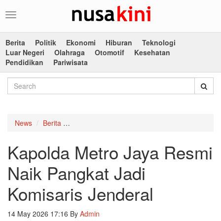
Toggle
navigation
Berita
Politik
Ekonomi
Hiburan
Teknologi
Luar Negeri
Olahraga
Otomotif
Kesehatan
Pendidikan
Pariwisata
News
Berita
Kapolda Metro Jaya Resmi Naik Pangkat Jadi K
Kapolda Metro Jaya Resmi
Naik Pangkat Jadi
Komisaris Jenderal
14 May 2026 17:16
By
Admin