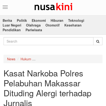
Toggle
navigation
Berita
Politik
Ekonomi
Hiburan
Teknologi
Luar Negeri
Olahraga
Otomotif
Kesehatan
Pendidikan
Pariwisata
News
Hukum
Kasat Narkoba Polres Pelabuhan Makassar Ditu
Kasat Narkoba Polres
Pelabuhan Makassar
Dituding Alergi terhadap
Jurnalis