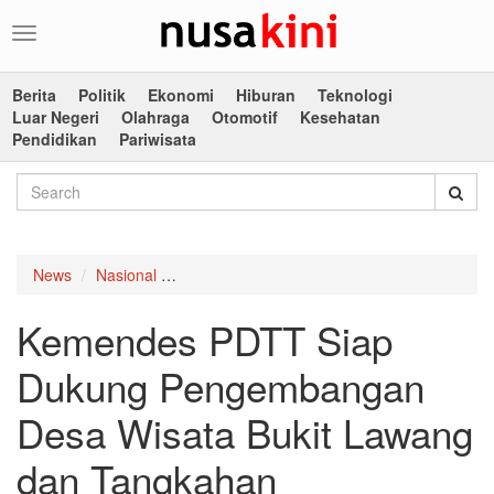
Toggle
navigation
Berita
Politik
Ekonomi
Hiburan
Teknologi
Luar Negeri
Olahraga
Otomotif
Kesehatan
Pendidikan
Pariwisata
News
Nasional
Kemendes PDTT Siap Dukung Pengembangan
Kemendes PDTT Siap
Dukung Pengembangan
Desa Wisata Bukit Lawang
dan Tangkahan