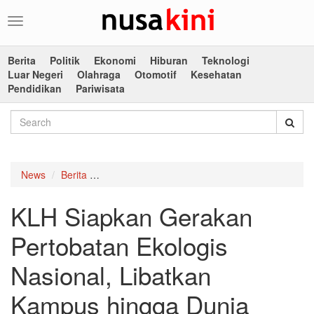
Toggle
navigation
Berita
Politik
Ekonomi
Hiburan
Teknologi
Luar Negeri
Olahraga
Otomotif
Kesehatan
Pendidikan
Pariwisata
News
Berita
KLH Siapkan Gerakan Pertobatan Ekologis Nas
KLH Siapkan Gerakan
Pertobatan Ekologis
Nasional, Libatkan
Kampus hingga Dunia