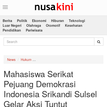
Toggle
navigation
Berita
Politik
Ekonomi
Hiburan
Teknologi
Luar Negeri
Olahraga
Otomotif
Kesehatan
Pendidikan
Pariwisata
News
Hukum
Mahasiswa Serikat Pejuang Demokrasi Indonesi
Mahasiswa Serikat
Pejuang Demokrasi
Indonesia Srikandi Sulsel
Gelar Aksi Tuntut