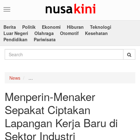
Toggle
navigation
Berita
Politik
Ekonomi
Hiburan
Teknologi
Luar Negeri
Olahraga
Otomotif
Kesehatan
Pendidikan
Pariwisata
News
Menperin-Menaker Sepakat Ciptakan Lapangan Kerja B
Menperin-Menaker
Sepakat Ciptakan
Lapangan Kerja Baru di
Sektor Industri