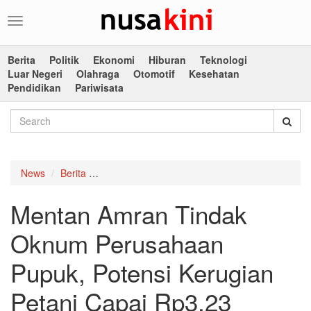
Toggle
navigation
Berita
Politik
Ekonomi
Hiburan
Teknologi
Luar Negeri
Olahraga
Otomotif
Kesehatan
Pendidikan
Pariwisata
News
Berita
Mentan Amran Tindak Oknum Perusahaan Pupuk,
Mentan Amran Tindak
Oknum Perusahaan
Pupuk, Potensi Kerugian
Petani Capai Rp3,23