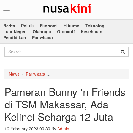
Toggle
navigation
Berita
Politik
Ekonomi
Hiburan
Teknologi
Luar Negeri
Olahraga
Otomotif
Kesehatan
Pendidikan
Pariwisata
News
Pariwisata
Pameran Bunny ‘n Friends di TSM Makassar
Pameran Bunny ‘n Friends
di TSM Makassar, Ada
Kelinci Seharga 12 Juta
16 February 2023 09:39
By
Admin