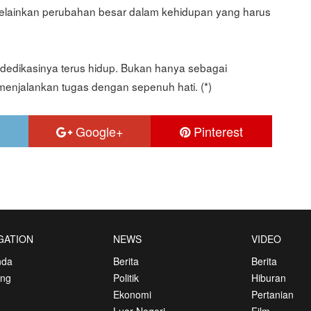
melainkan perubahan besar dalam kehidupan yang harus
g dedikasinya terus hidup. Bukan hanya sebagai
i menjalankan tugas dengan sepenuh hati. (*)
Google+
Pinterest
GATION
NEWS
VIDEO
nda
Berita
Berita
ang
Politik
Hiburan
Ekonomi
Pertanian