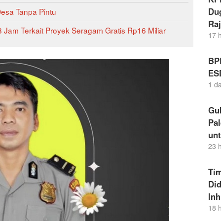
Dug
Desa Tanpa Pintu
Raj
 Jam Terkait Proyek Seragam Gratis Rp16 Miliar
17 
BP
ES
1 d
Gu
Pal
un
23 
Ti
Di
Inh
18 