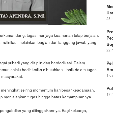
Me
Us
23 
Pro
berkumandang, tugas menjaga keamanan tetap berjalan.
Pe
 rutinitas, melainkan bagian dari tanggung jawab yang
Bo
22 
 pribadi yang disiplin dan berdedikasi. Dalam
Pel
Am
 namun selalu hadir ketika dibutuhkan—baik dalam tugas
1 d
 masyarakat.
Pu
an meningkat seiring momentum hari besar keagamaan.
17 
tetap menjalankan tugas hingga batas kemampuannya.
i pengabdian yang ditinggalkannya. Bagi keluarga,