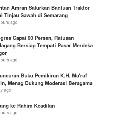
ntan Amran Salurkan Bantuan Traktor
ai Tinjau Sawah di Semarang
hours ago
gres Capai 90 Persen, Ratusan
dagang Bersiap Tempati Pasar Merdeka
gor
hours ago
uncuran Buku Pemikiran K.H. Ma'ruf
in, Menag Dukung Moderasi Beragama
ay ago
lang ke Rahim Keadilan
hours ago