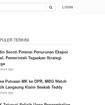
LOGIN
PULER TERKINI
din Soroti Potensi Penurunan Ekspor
el, Pemerintah Tegaskan Strategi
rga
hours ago
wa Putusan MK ke DPR, MBG Watch
itik Langsung Klaim Seskab Teddy
hours ago
K Telusuri Selisih Uang Pengembalian