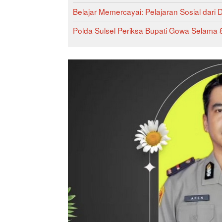
Belajar Memercayai: Pelajaran Sosial dari 
Polda Sulsel Periksa Bupati Gowa Selama 8