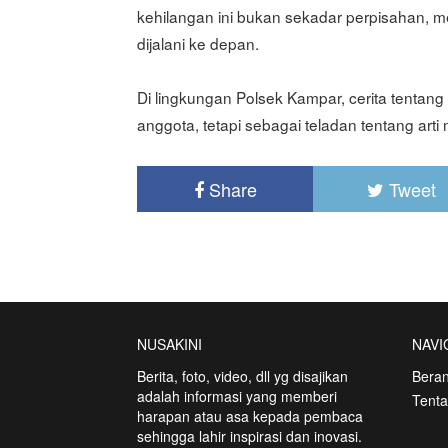
kehilangan ini bukan sekadar perpisahan, 
dijalani ke depan.
Di lingkungan Polsek Kampar, cerita tentan
anggota, tetapi sebagai teladan tentang art
Share
Tweet
NUSAKINI
NAVI
Berita, foto, video, dll yg disajikan
Bera
adalah informasi yang memberi
Tent
harapan atau asa kepada pembaca
sehingga lahir inspirasi dan inovasi.