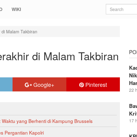
O
WIKI
 di Malam Takbiran
rakhir di Malam Takbiran
PO
Ka
Nik
Ha
Google+
Pinterest
22 
Ba
Kr
: Waktu yang Berhenti di Kampung Brussels
17 
s Pergantian Kapolri
KP