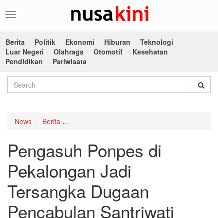
Toggle
navigation
Berita
Politik
Ekonomi
Hiburan
Teknologi
Luar Negeri
Olahraga
Otomotif
Kesehatan
Pendidikan
Pariwisata
News
Berita
Pengasuh Ponpes di Pekalongan Jadi Tersangk
Pengasuh Ponpes di
Pekalongan Jadi
Tersangka Dugaan
Pencabulan Santriwati