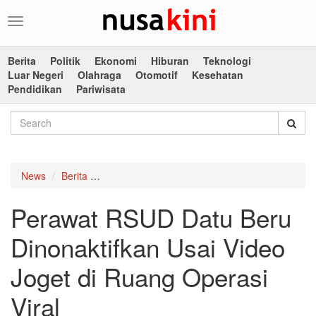
Toggle
navigation
Berita
Politik
Ekonomi
Hiburan
Teknologi
Luar Negeri
Olahraga
Otomotif
Kesehatan
Pendidikan
Pariwisata
News
Berita
Perawat RSUD Datu Beru Dinonaktifkan Usai Vi
Perawat RSUD Datu Beru
Dinonaktifkan Usai Video
Joget di Ruang Operasi
Viral