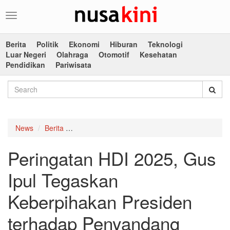
Toggle
navigation
Berita
Politik
Ekonomi
Hiburan
Teknologi
Luar Negeri
Olahraga
Otomotif
Kesehatan
Pendidikan
Pariwisata
News
Berita
Peringatan HDI 2025, Gus Ipul Tegaskan Keber
Peringatan HDI 2025, Gus
Ipul Tegaskan
Keberpihakan Presiden
terhadap Penyandang