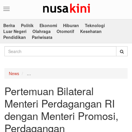
Toggle
navigation
Berita
Politik
Ekonomi
Hiburan
Teknologi
Luar Negeri
Olahraga
Otomotif
Kesehatan
Pendidikan
Pariwisata
News
Pertemuan Bilateral Menteri Perdagangan RI denga
Pertemuan Bilateral
Menteri Perdagangan RI
dengan Menteri Promosi,
Perdagangan