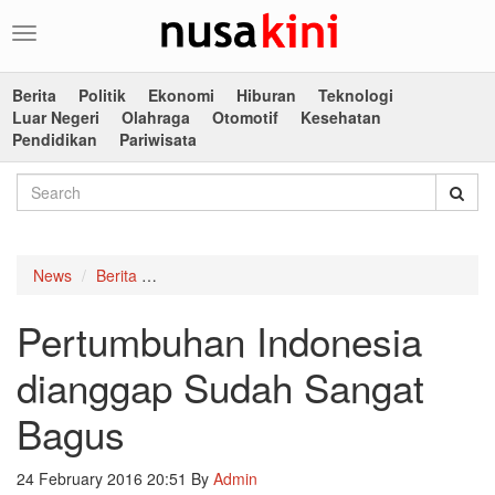
Toggle
navigation
Berita
Politik
Ekonomi
Hiburan
Teknologi
Luar Negeri
Olahraga
Otomotif
Kesehatan
Pendidikan
Pariwisata
News
Berita
Pertumbuhan Indonesia dianggap Sudah Sang
Pertumbuhan Indonesia
dianggap Sudah Sangat
Bagus
24 February 2016 20:51
By
Admin