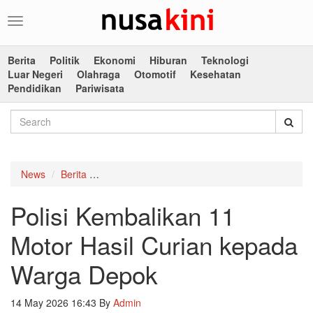
Toggle
navigation
Berita
Politik
Ekonomi
Hiburan
Teknologi
Luar Negeri
Olahraga
Otomotif
Kesehatan
Pendidikan
Pariwisata
News
Berita
Polisi Kembalikan 11 Motor Hasil Curian kepa
Polisi Kembalikan 11
Motor Hasil Curian kepada
Warga Depok
14 May 2026 16:43
By
Admin