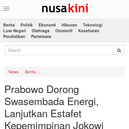
Toggle
navigation
Berita
Politik
Ekonomi
Hiburan
Teknologi
Luar Negeri
Olahraga
Otomotif
Kesehatan
Pendidikan
Pariwisata
News
Berita
Prabowo Dorong Swasembada Energi, Lanjutka
Prabowo Dorong
Swasembada Energi,
Lanjutkan Estafet
Kepemimpinan Jokowi