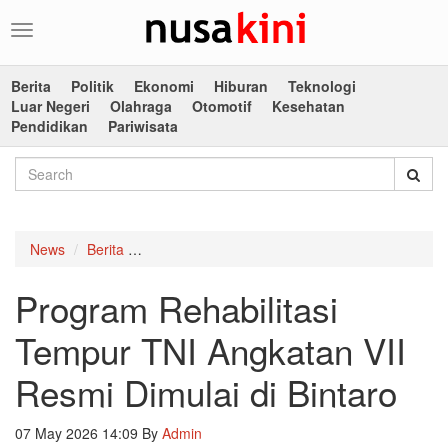
Toggle
navigation
Berita
Politik
Ekonomi
Hiburan
Teknologi
Luar Negeri
Olahraga
Otomotif
Kesehatan
Pendidikan
Pariwisata
News
Berita
Program Rehabilitasi Tempur TNI Angkatan VII 
Program Rehabilitasi
Tempur TNI Angkatan VII
Resmi Dimulai di Bintaro
07 May 2026 14:09
By
Admin