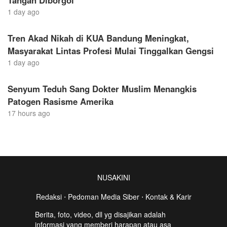
Tangan Diborgol
1 day ago
Tren Akad Nikah di KUA Bandung Meningkat,
Masyarakat Lintas Profesi Mulai Tinggalkan Gengsi
1 day ago
Senyum Teduh Sang Dokter Muslim Menangkis
Patogen Rasisme Amerika
17 hours ago
NUSAKINI
Redaksi
⋅
Pedoman Media Siber
⋅
Kontak & Karir
Berita, foto, video, dll yg disajikan adalah
informasi yang memberi harapan atau asa