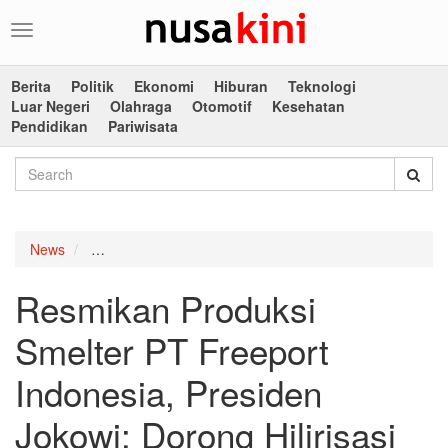
Toggle
navigation
Berita
Politik
Ekonomi
Hiburan
Teknologi
Luar Negeri
Olahraga
Otomotif
Kesehatan
Pendidikan
Pariwisata
News
Resmikan Produksi Smelter PT Freeport Indonesia, P
Resmikan Produksi
Smelter PT Freeport
Indonesia, Presiden
Jokowi: Dorong Hilirisasi