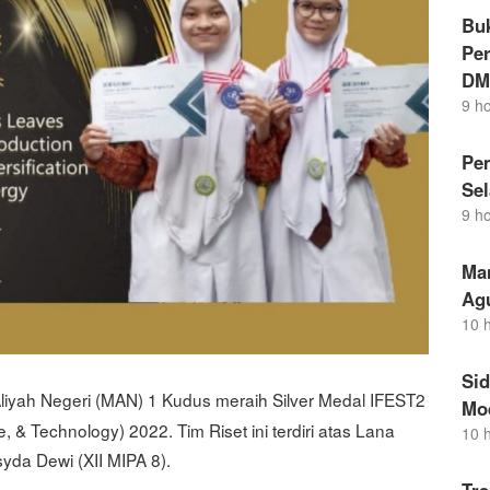
Buk
Per
DM
9 h
Pem
Sel
9 h
Ma
Ag
10 
Si
liyah Negeri (MAN) 1 Kudus meraih Silver Medal IFEST2
Mo
e, & Technology) 2022. Tim Riset ini terdiri atas Lana
10 
syda Dewi (XII MIPA 8).