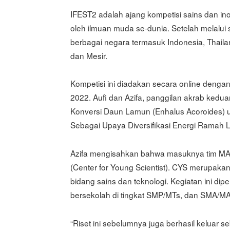
IFEST2 adalah ajang kompetisi sains dan inovas
oleh ilmuan muda se-dunia. Setelah melalui s
berbagai negara termasuk Indonesia, Thailand
dan Mesir.
Kompetisi ini diadakan secara online deng
2022. Aufi dan Azifa, panggilan akrab kedua
Konversi Daun Lamun (Enhalus Acoroides) 
Sebagai Upaya Diversifikasi Energi Ramah 
Azifa mengisahkan bahwa masuknya tim MAN 
(Center for Young Scientist). CYS merupaka
bidang sains dan teknologi. Kegiatan ini di
bersekolah di tingkat SMP/MTs, dan SMA/MA
“Riset ini sebelumnya juga berhasil keluar s