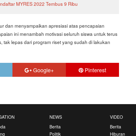
Pendaftar MYRES 2022 Tembus 9 Ribu
kur dan menyampaikan apresiasi atas pencapaian
capaian ini menambah motivasi seluruh siswa untuk terus
, tak lepas dari program riset yang sudah di lakukan
Google+
Pinterest
GATION
NEWS
VIDEO
nda
Berita
Berita
ang
Politik
Hiburan