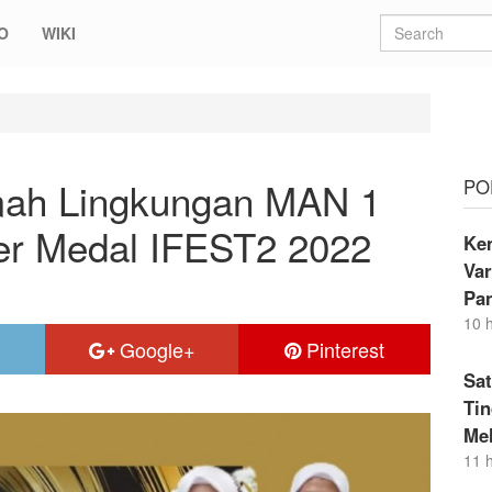
O
WIKI
 Lingkungan MAN 1 Kudus Diganjar Silver Medal IFEST2 2022
amah Lingkungan MAN 1
PO
ver Medal IFEST2 2022
Kem
Va
Pa
10 
Google+
Pinterest
Sat
Ti
Me
11 