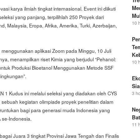
Tr
Men
i karya ilmiah tingkat internasional. Event ini diikuti
Mul
eleksi yang panjang, terpilihlah 250 Proyek dari
10 
, Malaysia, Eropa, Afrika, Amerika, Turki, Azerbaijan,
Pe
Te
an menggunakan aplikasi Zoom pada Minggu, 10 Juli
Ke
nya, menampilkan riset Kimia yang berjudul “Pehanol:
10 
untuk Produksi Bioetanol Menggunakan Metode SSF
Lingkungan”.
Eko
Si
1 Kudus ini melalui seleksi yang diadakan oleh CYS
3 h
n sebuah kegiatan olimpiade proyek penelitian dalam
Neg
peruntukan bagi para generasi muda Indonesia yang
Bat
 se-Indonesia.
11 
ebagai Juara 3 tingkat Provinsi Jawa Tengah dan Finalis