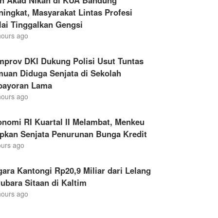
en Akad Nikah di KUA Bandung
ingkat, Masyarakat Lintas Profesi
ai Tinggalkan Gengsi
hours ago
mprov DKI Dukung Polisi Usut Tuntas
muan Diduga Senjata di Sekolah
bayoran Lama
hours ago
nomi RI Kuartal II Melambat, Menkeu
apkan Senjata Penurunan Bunga Kredit
ours ago
ara Kantongi Rp20,9 Miliar dari Lelang
ubara Sitaan di Kaltim
hours ago