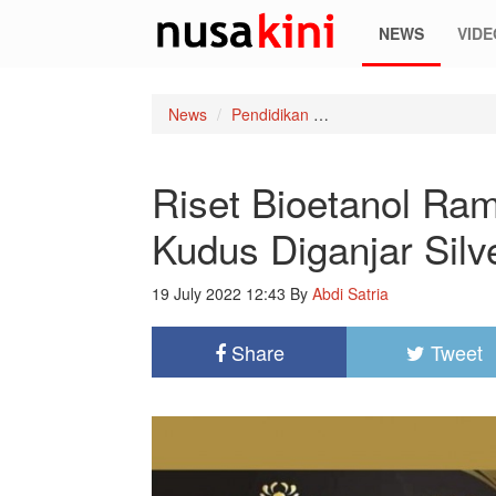
NEWS
VIDE
News
Pendidikan
Riset Bioetanol Ramah
Riset Bioetanol R
Kudus Diganjar Sil
19 July 2022 12:43
By
Abdi Satria
Share
Tweet