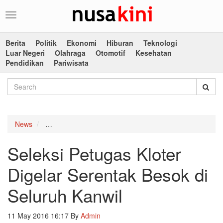
Toggle
navigation
Berita
Politik
Ekonomi
Hiburan
Teknologi
Luar Negeri
Olahraga
Otomotif
Kesehatan
Pendidikan
Pariwisata
News
Seleksi Petugas Kloter Digelar Serentak Besok di Sel
Seleksi Petugas Kloter
Digelar Serentak Besok di
Seluruh Kanwil
11 May 2016 16:17
By
Admin