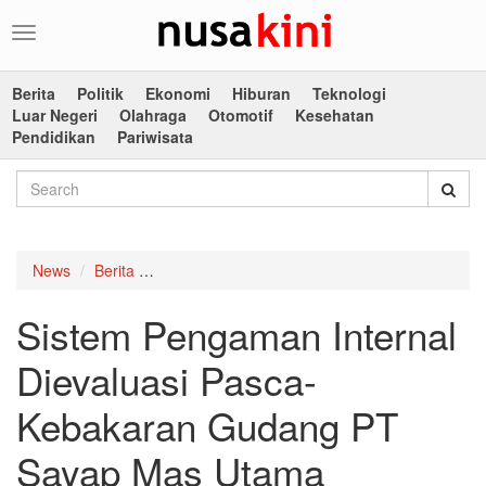
Toggle
navigation
Berita
Politik
Ekonomi
Hiburan
Teknologi
Luar Negeri
Olahraga
Otomotif
Kesehatan
Pendidikan
Pariwisata
News
Berita
Sistem Pengaman Internal Dievaluasi Pasca-
Sistem Pengaman Internal
Dievaluasi Pasca-
Kebakaran Gudang PT
Sayap Mas Utama