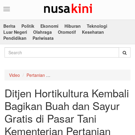
Toggle
navigation
Berita
Politik
Ekonomi
Hiburan
Teknologi
Luar Negeri
Olahraga
Otomotif
Kesehatan
Pendidikan
Pariwisata
Video
Pertanian
Ditjen Hortikultura Kembali Bagikan Buah d
Ditjen Hortikultura Kembali
Bagikan Buah dan Sayur
Gratis di Pasar Tani
Kementerian Pertanian