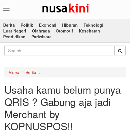
Toggle
navigation
Berita
Politik
Ekonomi
Hiburan
Teknologi
Luar Negeri
Olahraga
Otomotif
Kesehatan
Pendidikan
Pariwisata
Video
Berita
Usaha kamu belum punya QRIS ? Gabung aja 
Usaha kamu belum punya
QRIS ? Gabung aja jadi
Merchant by
KOPNUSPOS!!