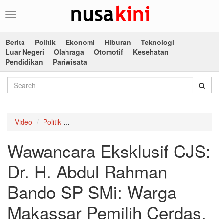
Toggle
navigation
Berita
Politik
Ekonomi
Hiburan
Teknologi
Luar Negeri
Olahraga
Otomotif
Kesehatan
Pendidikan
Pariwisata
Video
Politik
Wawancara Eksklusif CJS: Dr. H. Abdul Rahma
Wawancara Eksklusif CJS:
Dr. H. Abdul Rahman
Bando SP SMi: Warga
Makassar Pemilih Cerdas,