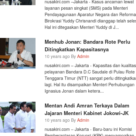
nusakini.com –Jakarta - Kasus ancaman lewat
layanan pesan singkat (SMS) pada Menteri
Pendayagunaan Aparatur Negara dan Reforma
Birokrasi Yuddy Chrisnandi dianggap telah sele
Hal ini ditegaskan Menteri Yuddy di J...
Menhub Jonan: Bandara Rote Perlu
Ditingkatkan Kapasitasnya
10 years ago By
Admin
nusakini.com – Jakarta - Kapasitas dan kualita
pelayanan Bandara D.C Saudale di Pulau Rote
Tenggara Timur (NTT) sangat perlu ditingkatka
lagi. Hal itu disampaikan Menteri Perhubungan
Ignasius Jonan dalam ketera...
Mentan Andi Amran Terkaya Dalam
Jajaran Menteri Kabinet Jokowi-JK
10 years ago By
Admin
nusakini.com – Jakarta - Baru-baru ini Komisi
Pemberantasan Korupsi (KPK) menyampaikan