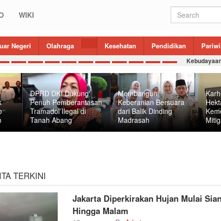
O
WIKI
uar Negeri
Olahraga
Kesehatan
Pendidikan
Pariwi
Kebudayaa
DPRD DKI Dukung
Membangun
Karh
k
Penuh Pemberantasan
Keberanian Bersuara
Hekt
o
Tramadol Ilegal di
dari Balik Dinding
Keme
n
Tanah Abang
Madrasah
Mitig
ITA TERKINI
Jakarta Diperkirakan Hujan Mulai Sia
Hingga Malam