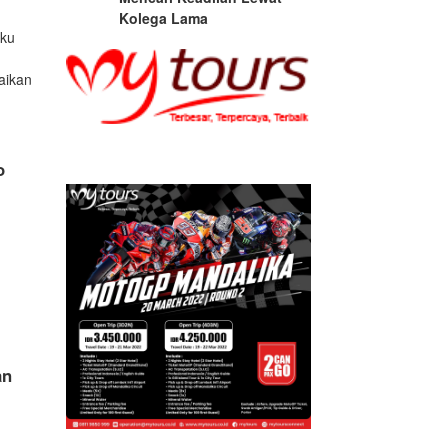
Kolega Lama
gku
paikan
o
an