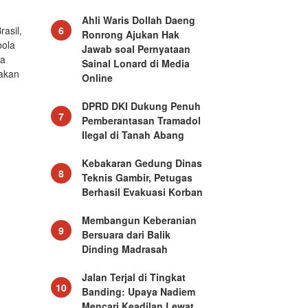
Ahli Waris Dollah Daeng
asil,
6
Ronrong Ajukan Hak
bola
Jawab soal Pernyataan
la
Sainal Lonard di Media
 akan
Online
DPRD DKI Dukung Penuh
7
Pemberantasan Tramadol
Ilegal di Tanah Abang
Kebakaran Gedung Dinas
8
Teknis Gambir, Petugas
Berhasil Evakuasi Korban
Membangun Keberanian
9
g
Bersuara dari Balik
Dinding Madrasah
Jalan Terjal di Tingkat
10
Banding: Upaya Nadiem
Mencari Keadilan Lewat