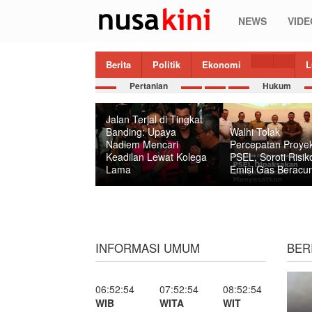
NEWS
VIDE
Berita
Politik
Ekonomi
L
Pertanian
Hukum
Jalan Terjal di Tingkat
Banding: Upaya
Walhi Tolak
Nadiem Mencari
Percepatan Proye
Keadilan Lewat Kolega
PSEL, Soroti Risik
Lama
Emisi Gas Beracu
INFORMASI UMUM
BER
06:52:55
07:52:55
08:52:55
WIB
WITA
WIT