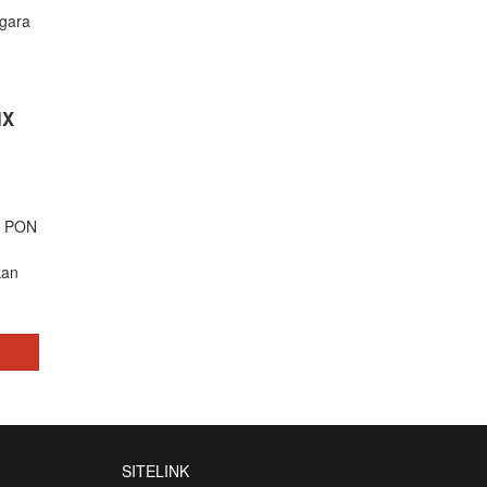
egara
m
IX
n PON
kan
SITELINK