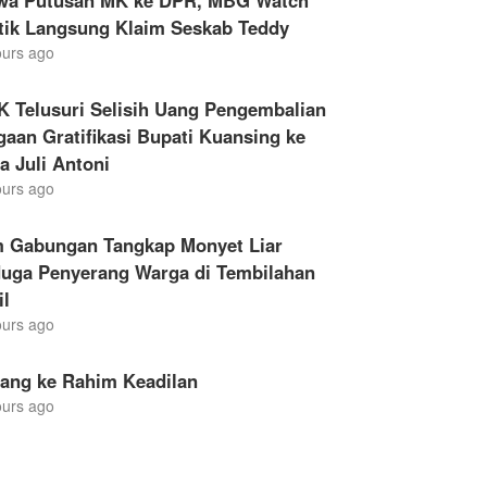
wa Putusan MK ke DPR, MBG Watch
itik Langsung Klaim Seskab Teddy
ours ago
K Telusuri Selisih Uang Pengembalian
aan Gratifikasi Bupati Kuansing ke
a Juli Antoni
ours ago
m Gabungan Tangkap Monyet Liar
duga Penyerang Warga di Tembilahan
il
ours ago
lang ke Rahim Keadilan
ours ago