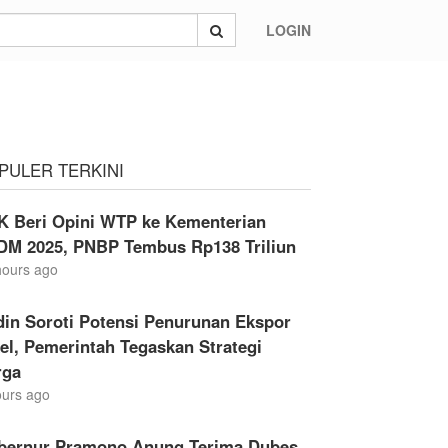
LOGIN
PULER TERKINI
K Beri Opini WTP ke Kementerian
DM 2025, PNBP Tembus Rp138 Triliun
hours ago
din Soroti Potensi Penurunan Ekspor
el, Pemerintah Tegaskan Strategi
rga
ours ago
bernur Pramono Anung Terima Dubes