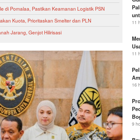
Pal
ale di Pomalaa, Pastikan Keamanan Logistik PSN
un
an Kuota, Prioritaskan Smelter dan PLN
11 
h Jarang, Genjot Hilirisasi
Me
Us
11 
Pel
Am
16 
Pro
Pe
Bo
9 h