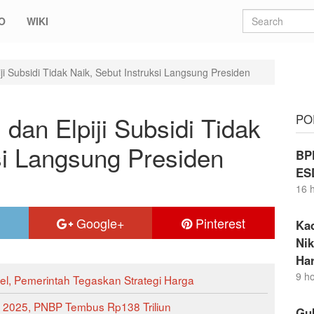
O
WIKI
ji Subsidi Tidak Naik, Sebut Instruksi Langsung Presiden
dan Elpiji Subsidi Tidak
PO
si Langsung Presiden
BP
ES
16 
Google+
Pinterest
Ka
Nik
Ha
9 h
el, Pemerintah Tegaskan Strategi Harga
 2025, PNBP Tembus Rp138 Triliun
Gu