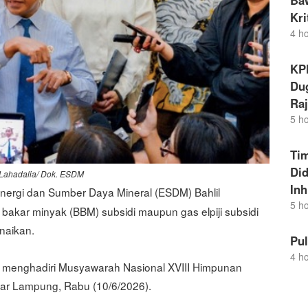
Ba
Kr
4 h
KP
Dug
Raj
5 h
Ti
Di
 Lahadalia/ Dok. ESDM
Inh
ergi dan Sumber Daya Mineral (ESDM) Bahlil
5 h
kar minyak (BBM) subsidi maupun gas elpiji subsidi
naikan.
Pu
4 h
at menghadiri Musyawarah Nasional XVIII Himpunan
ar Lampung, Rabu (10/6/2026).