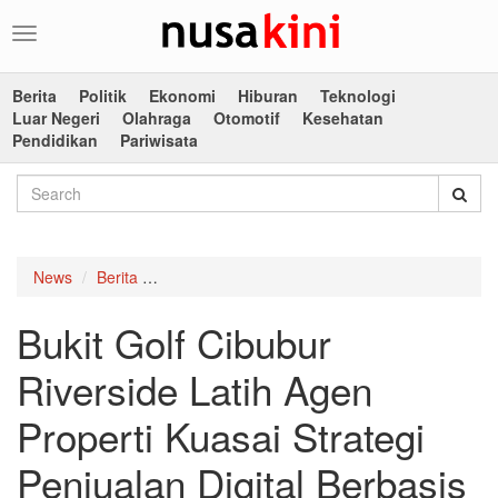
Toggle
navigation
Berita
Politik
Ekonomi
Hiburan
Teknologi
Luar Negeri
Olahraga
Otomotif
Kesehatan
Pendidikan
Pariwisata
News
Berita
Bukit Golf Cibubur Riverside Latih Agen Propert
Bukit Golf Cibubur
Riverside Latih Agen
Properti Kuasai Strategi
Penjualan Digital Berbasis