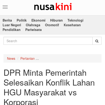
Toggle
navigation
Berita
Politik
Ekonomi
Hiburan
Teknologi
Luar Negeri
Olahraga
Otomotif
Kesehatan
Pendidikan
Pariwisata
News
Pertanian
DPR Minta Pemerintah Selesaikan Konflik 
DPR Minta Pemerintah
Selesaikan Konflik Lahan
HGU Masyarakat vs
Korporasi