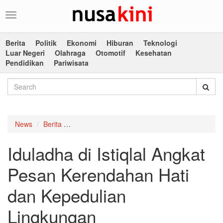
Toggle
navigation
Berita
Politik
Ekonomi
Hiburan
Teknologi
Luar Negeri
Olahraga
Otomotif
Kesehatan
Pendidikan
Pariwisata
News
Berita
Iduladha di Istiqlal Angkat Pesan Kerendahan 
Iduladha di Istiqlal Angkat
Pesan Kerendahan Hati
dan Kepedulian
Lingkungan