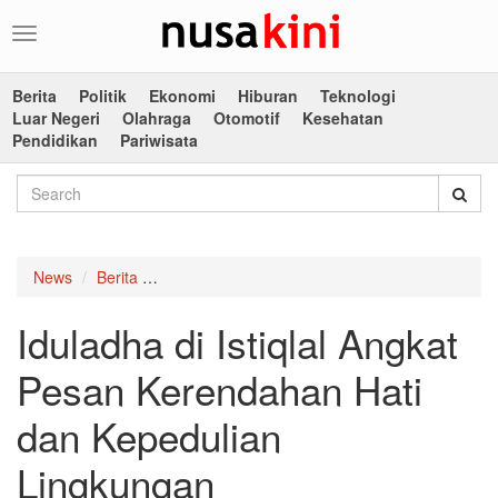
Toggle
navigation
Berita
Politik
Ekonomi
Hiburan
Teknologi
Luar Negeri
Olahraga
Otomotif
Kesehatan
Pendidikan
Pariwisata
News
Berita
Iduladha di Istiqlal Angkat Pesan Kerendahan 
Iduladha di Istiqlal Angkat
Pesan Kerendahan Hati
dan Kepedulian
Lingkungan