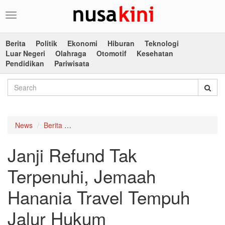
Toggle
navigation
Berita
Politik
Ekonomi
Hiburan
Teknologi
Luar Negeri
Olahraga
Otomotif
Kesehatan
Pendidikan
Pariwisata
News
Berita
Janji Refund Tak Terpenuhi, Jemaah Hanania 
Janji Refund Tak
Terpenuhi, Jemaah
Hanania Travel Tempuh
Jalur Hukum