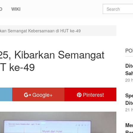
O
WIKI
rkan Semangat Kebersamaan di HUT ke-49
5, Kibarkan Semangat
PO
T ke-49
Dit
Sa
20 
Google+
Pinterest
Sp
Di
21 
Me
Ran