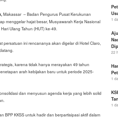
Pe
Us
Makassar – Badan Pengurus Pusat Kerukunan
m,
1 d
iap menggelar hajat besar, Musyawarah Kerja Nasional
Hari Ulang Tahun (HUT) ke-49.
Aj
Nad
ersatuan ini rencananya akan digelar di Hotel Claro,
Dip
datang.
22 
rategis, karena tidak hanya merayakan 49 tahun
Ha
 penetapan arah kebijakan baru untuk periode 2025-
Pe
1 d
KS
onsolidasi dan menyusun agenda kerja yang lebih solid
Tan
an.
1 d
BPP KKSS untuk hadir dan berpartisipasi aktif dalam