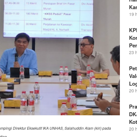
Ka
19 
KP
Kor
Pe
23 
Pet
Va
Lo
20 
Pr
DKJ
Kot
ampingi Direktur Eksekutif IKA UNHAS, Salahuddin Alam (kiri) pada
20 
ding,