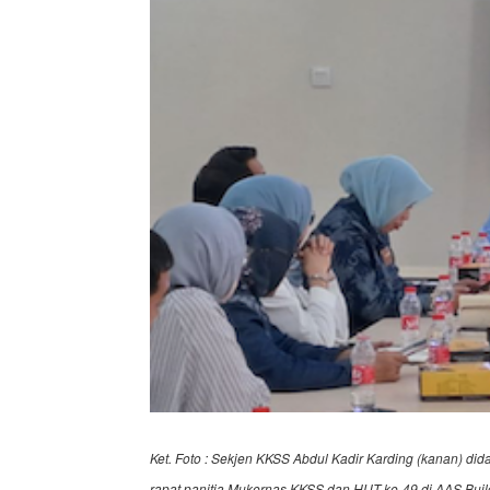
Ket. Foto : Sekjen KKSS Abdul Kadir Karding (kanan) did
rapat panitia Mukernas KKSS dan HUT ke-49 di AAS Buil