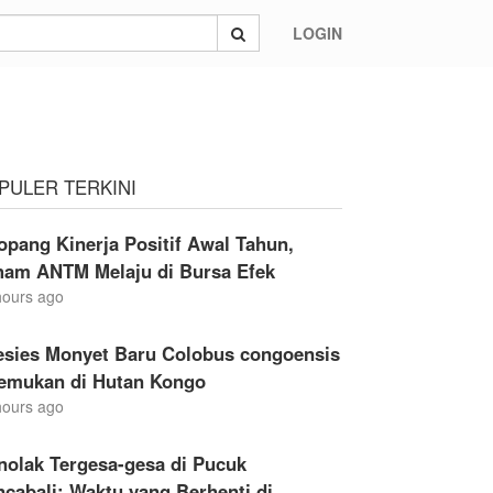
LOGIN
PULER TERKINI
opang Kinerja Positif Awal Tahun,
ham ANTM Melaju di Bursa Efek
hours ago
esies Monyet Baru Colobus congoensis
temukan di Hutan Kongo
hours ago
nolak Tergesa-gesa di Pucuk
cabali: Waktu yang Berhenti di