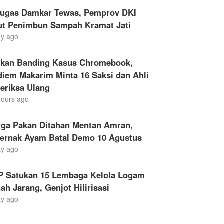
tugas Damkar Tewas, Pemprov DKI
ut Penimbun Sampah Kramat Jati
ay ago
ukan Banding Kasus Chromebook,
iem Makarim Minta 16 Saksi dan Ahli
eriksa Ulang
hours ago
rga Pakan Ditahan Mentan Amran,
ternak Ayam Batal Demo 10 Agustus
ay ago
P Satukan 15 Lembaga Kelola Logam
ah Jarang, Genjot Hilirisasi
ay ago