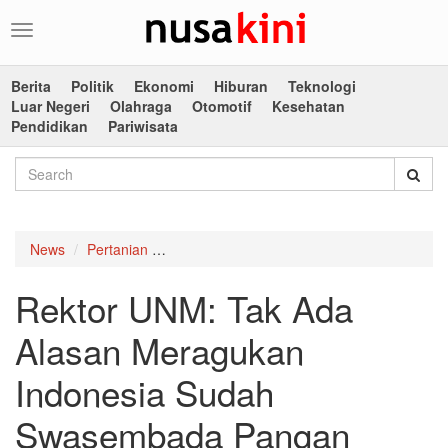
Toggle
navigation
Berita
Politik
Ekonomi
Hiburan
Teknologi
Luar Negeri
Olahraga
Otomotif
Kesehatan
Pendidikan
Pariwisata
News
Pertanian
Rektor UNM: Tak Ada Alasan Meragukan 
Rektor UNM: Tak Ada
Alasan Meragukan
Indonesia Sudah
Swasembada Pangan