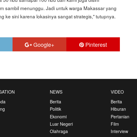
m sambil menunggu. Jadi untuk warga Makassar yang
ng ke sini karena lokasinya sangat strategis," tutupnya.
Google+
Pinterest
GATION
NEWS
VIDEO
nda
Berita
Berita
ang
Politik
Hiburan
Ekonomi
Pertanian
Luar Negeri
Film
Olahraga
Interview