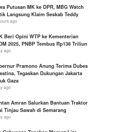
wa Putusan MK ke DPR, MBG Watch
itik Langsung Klaim Seskab Teddy
hours ago
K Beri Opini WTP ke Kementerian
DM 2025, PNBP Tembus Rp138 Triliun
ay ago
bernur Pramono Anung Terima Dubes
estina, Tegaskan Dukungan Jakarta
tuk Gaza
ay ago
ntan Amran Salurkan Bantuan Traktor
ai Tinjau Sawah di Semarang
ay ago