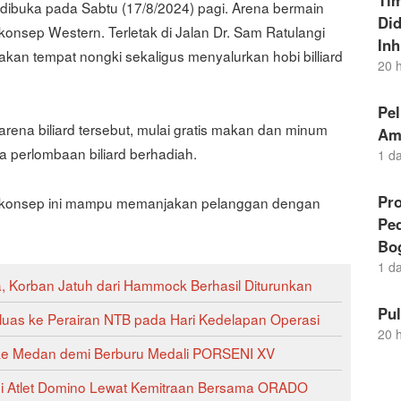
Ti
dibuka pada Sabtu (17/8/2024) pagi. Arena bermain
Di
rkonsep Western. Terletak di Jalan Dr. Sam Ratulangi
Inh
kan tempat nongki sekaligus menyalurkan hobi billiard
20 
Pel
rena biliard tersebut, mulai gratis makan dan minum
Am
ga perlombaan biliard berhadiah.
1 d
Pro
an konsep ini mampu memanjakan pelanggan dengan
Pe
Bo
1 d
, Korban Jatuh dari Hammock Berhasil Diturunkan
Pu
luas ke Perairan NTB pada Hari Kedelapan Operasi
20 
ke Medan demi Berburu Medali PORSENI XV
si Atlet Domino Lewat Kemitraan Bersama ORADO