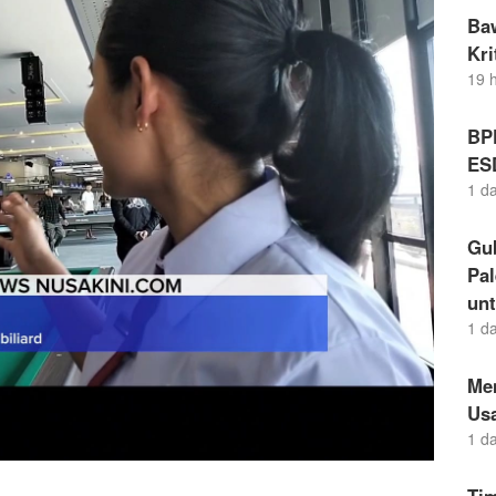
Ba
Kr
19 
BP
ES
1 d
Gu
Pal
un
1 d
Me
Us
1 d