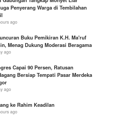
m Gabungan Tangkap Monyet Liar
duga Penyerang Warga di Tembilahan
il
hours ago
uncuran Buku Pemikiran K.H. Ma'ruf
in, Menag Dukung Moderasi Beragama
ay ago
gres Capai 90 Persen, Ratusan
dagang Bersiap Tempati Pasar Merdeka
gor
ay ago
lang ke Rahim Keadilan
hours ago