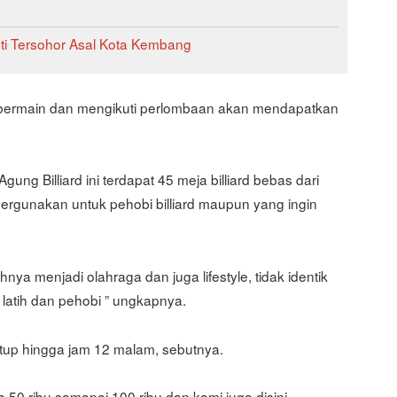
ti Tersohor Asal Kota Kembang
g bermain dan mengikuti perlombaan akan mendapatkan
gung Billiard ini terdapat 45 meja billiard bebas dari
pergunakan untuk pehobi billiard maupun yang ingin
hnya menjadi olahraga dan juga lifestyle, tidak identik
 latih dan pehobi ” ungkapnya.
utup hingga jam 12 malam, sebutnya.
a 50 ribu samapai 100 ribu dan kami juga disini