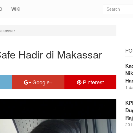
O
WIKI
Makassar
Cafe Hadir di Makassar
PO
Ka
Nik
Ha
Google+
Pinterest
1 d
KP
Dug
Raj
20 