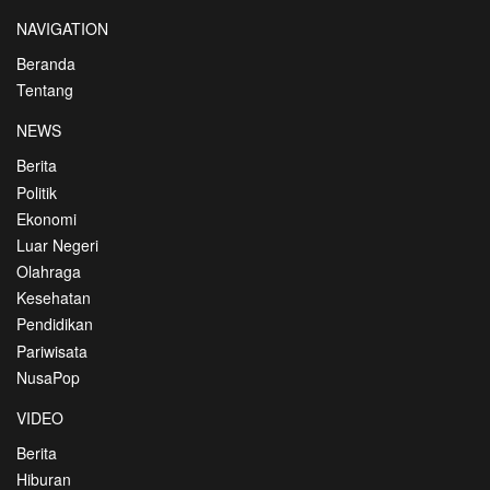
NAVIGATION
Beranda
Tentang
NEWS
Berita
Politik
Ekonomi
Luar Negeri
Olahraga
Kesehatan
Pendidikan
Pariwisata
NusaPop
VIDEO
Berita
Hiburan