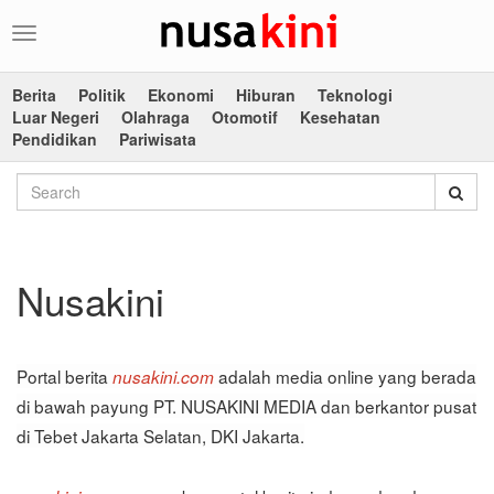
Toggle
navigation
Berita
Politik
Ekonomi
Hiburan
Teknologi
Luar Negeri
Olahraga
Otomotif
Kesehatan
Pendidikan
Pariwisata
Nusakini
Portal berita
adalah media online yang berada
nusakini.com
di bawah payung PT. NUSAKINI MEDIA dan berkantor pusat
di Tebet Jakarta Selatan, DKI Jakarta.